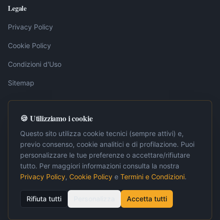
Legale
Privacy Policy
Cookie Policy
Condizioni d'Uso
Sitemap
🍪 Utilizziamo i cookie
Nota editoriale:
I contenuti pubblicati su LavoroInternet.org sono
elaborati dalla redazione sulla base di fonti ufficiali, tra cui la
Questo sito utilizza cookie tecnici (sempre attivi) e,
Gazzetta Ufficiale della Repubblica Italiana. Ogni articolo è
previo consenso, cookie analitici e di profilazione. Puoi
verificato e aggiornato periodicamente per garantire accuratezza e
personalizzare le tue preferenze o accettare/rifiutare
pertinenza. Per approfondimenti normativi o situazioni specifiche, si
raccomanda la consultazione di un professionista abilitato.
tutto. Per maggiori informazioni consulta la nostra
Privacy Policy
,
Cookie Policy
e
Termini e Condizioni
.
Rifiuta tutti
Personalizza
Accetta tutti
© 2008–
2026
LavoroInternet.org — Tutti i diritti riservati