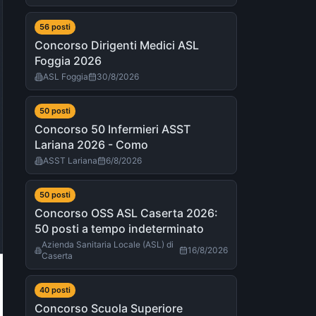
56
post
i
Concorso Dirigenti Medici ASL
Foggia 2026
ASL Foggia
30/8/2026
50
post
i
Concorso 50 Infermieri ASST
Lariana 2026 - Como
ASST Lariana
6/8/2026
50
post
i
Concorso OSS ASL Caserta 2026:
50 posti a tempo indeterminato
Azienda Sanitaria Locale (ASL) di
16/8/2026
Caserta
40
post
i
Concorso Scuola Superiore