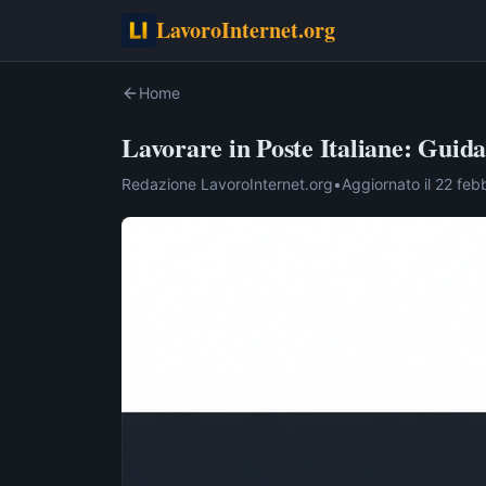
LavoroInternet.org
Home
Lavorare in Poste Italiane: Guid
Redazione LavoroInternet.org
•
Aggiornato il
22 feb