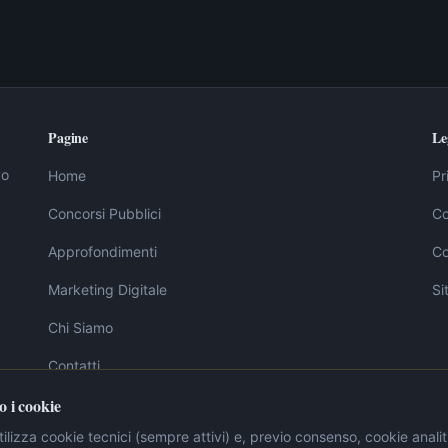
Pagine
Le
vo
Home
Pr
Concorsi Pubblici
Co
Approfondimenti
Co
Marketing Digitale
Si
Chi Siamo
Contatti
o i cookie
ilizza cookie tecnici (sempre attivi) e, previo consenso, cookie analiti
g sono elaborati dalla redazione sulla base di fonti ufficiali, tra cui la Gazzetta U