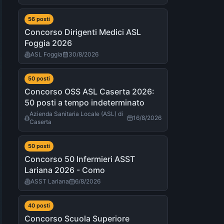
56
post
i
Concorso Dirigenti Medici ASL
Foggia 2026
ASL Foggia
30/8/2026
50
post
i
Concorso OSS ASL Caserta 2026:
50 posti a tempo indeterminato
Azienda Sanitaria Locale (ASL) di
16/8/2026
Caserta
50
post
i
Concorso 50 Infermieri ASST
Lariana 2026 - Como
ASST Lariana
6/8/2026
40
post
i
Concorso Scuola Superiore