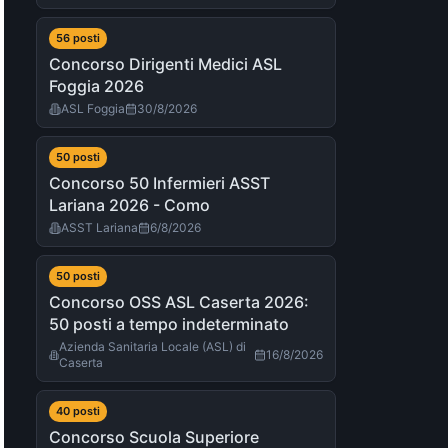
56
post
i
Concorso Dirigenti Medici ASL
Foggia 2026
ASL Foggia
30/8/2026
50
post
i
Concorso 50 Infermieri ASST
Lariana 2026 - Como
ASST Lariana
6/8/2026
50
post
i
Concorso OSS ASL Caserta 2026:
50 posti a tempo indeterminato
Azienda Sanitaria Locale (ASL) di
16/8/2026
Caserta
40
post
i
Concorso Scuola Superiore