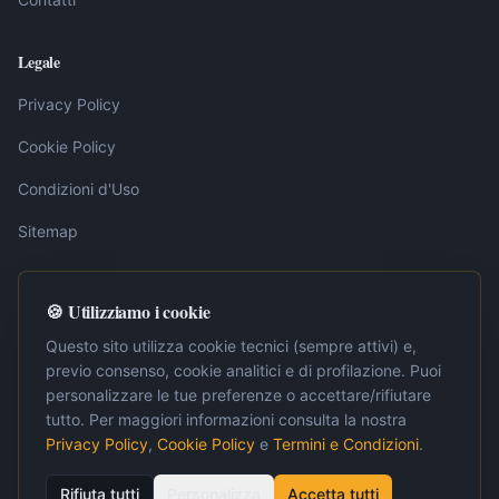
Legale
Privacy Policy
Cookie Policy
Condizioni d'Uso
Sitemap
🍪 Utilizziamo i cookie
Nota editoriale:
I contenuti pubblicati su LavoroInternet.org sono
elaborati dalla redazione sulla base di fonti ufficiali, tra cui la
Questo sito utilizza cookie tecnici (sempre attivi) e,
Gazzetta Ufficiale della Repubblica Italiana. Ogni articolo è
previo consenso, cookie analitici e di profilazione. Puoi
verificato e aggiornato periodicamente per garantire accuratezza e
personalizzare le tue preferenze o accettare/rifiutare
pertinenza. Per approfondimenti normativi o situazioni specifiche, si
raccomanda la consultazione di un professionista abilitato.
tutto. Per maggiori informazioni consulta la nostra
Privacy Policy
,
Cookie Policy
e
Termini e Condizioni
.
Rifiuta tutti
Personalizza
Accetta tutti