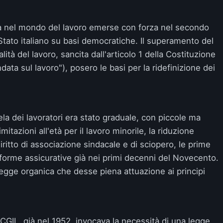
ua nel mondo del lavoro emerse con forza nel secondo
Stato italiano su basi democratiche. Il superamento del
lità del lavoro, sancita dall'articolo 1 della Costituzione
data sul lavoro"), posero le basi per la ridefinizione dei
a dei lavoratori era stato graduale, con piccole ma
itazioni all'età per il lavoro minorile, la riduzione
diritto di associazione sindacale e di sciopero, le prime
i forme assicurative già nei primi decenni del Novecento.
legge organica che desse piena attuazione ai principi
a CGIL, già nel 1952, invocava la necessità di una legge