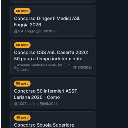
56
post
i
Concorso Dirigenti Medici ASL
Foggia 2026
ASL Foggia
30/8/2026
50
post
i
Concorso OSS ASL Caserta 2026:
50 posti a tempo indeterminato
Azienda Sanitaria Locale (ASL) di
16/8/2026
Caserta
50
post
i
Concorso 50 Infermieri ASST
Lariana 2026 - Como
ASST Lariana
6/8/2026
40
post
i
Concorso Scuola Superiore