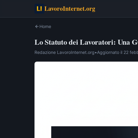
LavoroInternet.org
Home
Lo Statuto dei Lavoratori: Una 
Redazione LavoroInternet.org
•
Aggiornato il
22 feb