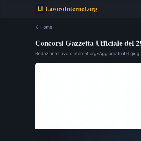
LavoroInternet.org
Home
Concorsi Gazzetta Ufficiale del 
Redazione LavoroInternet.org
•
Aggiornato il
6 giug