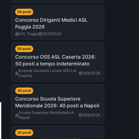
56
post
i
Concorso Dirigenti Medici ASL
Foggia 2026
ASL Foggia
30/8/2026
50
post
i
Concorso OSS ASL Caserta 2026:
50 posti a tempo indeterminato
Azienda Sanitaria Locale (ASL) di
16/8/2026
Caserta
40
post
i
Concorso Scuola Superiore
Meridionale 2026: 40 posti a Napoli
Scuola Superiore Meridionale di
28/8/2026
Napoli
35
post
i