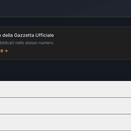
 della Gazzetta Ufficiale
ubblicati nello stesso numero.
26
→