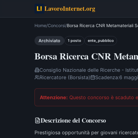
LavoroInternet.org
Home
/
Concorsi
/
Borsa Ricerca CNR Metamateriali S
Archiviato
1
post
o
ente_pubblico
Borsa Ricerca CNR Metamat
Consiglio Nazionale delle Ricerche - Istitu
Ricercatore (Borsista)
Scadenza:
6 magg
Attenzione:
Questo concorso è scaduto
e
Descrizione del Concorso
Prestigiosa opportunità per giovani ricercato