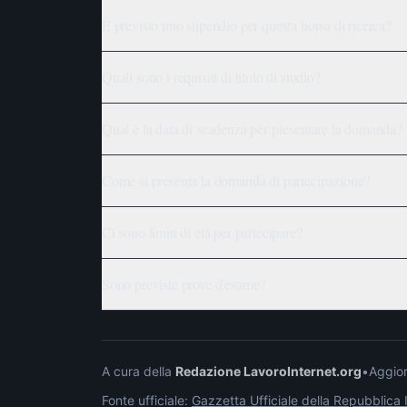
È previsto uno stipendio per questa borsa di ricerca?
Quali sono i requisiti di titolo di studio?
Qual è la data di scadenza per presentare la domanda?
Come si presenta la domanda di partecipazione?
Ci sono limiti di età per partecipare?
Sono previste prove d'esame?
A cura della
Redazione LavoroInternet.org
•
Aggior
Fonte ufficiale:
Gazzetta Ufficiale della Repubblica I