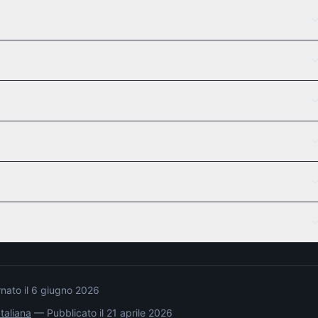
nato il
6 giugno 2026
taliana
— Pubblicato il
21 aprile 2026