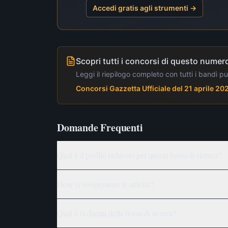
Accedi gratis agli strumenti →
Scopri tutti i concorsi di questo numero
Leggi il riepilogo completo con tutti i bandi p
Concorsi Gazzetta Ufficiale del 21 aprile 20
Domande Frequenti
Qual è il profilo richiesto per questa borsa di ricerca?
Dove si svolgeranno le attività?
Qual è la durata della borsa di ricerca?