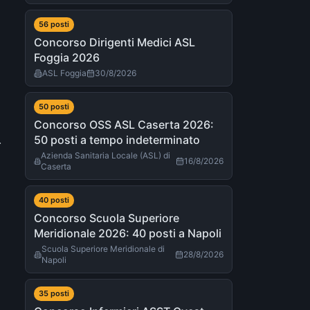
56
post
i
Concorso Dirigenti Medici ASL
Foggia 2026
ASL Foggia
30/8/2026
50
post
i
Concorso OSS ASL Caserta 2026:
.
50 posti a tempo indeterminato
Azienda Sanitaria Locale (ASL) di
16/8/2026
Caserta
40
post
i
Concorso Scuola Superiore
Meridionale 2026: 40 posti a Napoli
Scuola Superiore Meridionale di
28/8/2026
Napoli
35
post
i