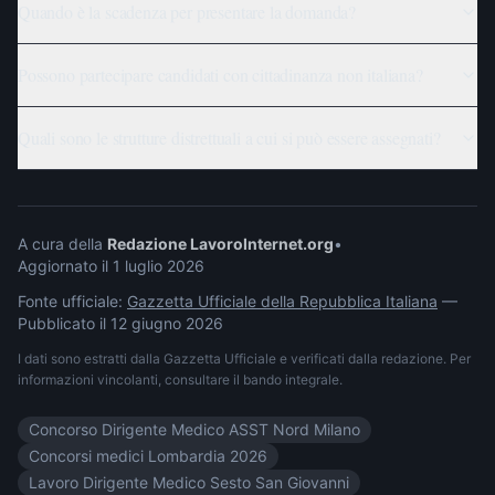
Quando è la scadenza per presentare la domanda?
Possono partecipare candidati con cittadinanza non italiana?
Quali sono le strutture distrettuali a cui si può essere assegnati?
A cura della
Redazione LavoroInternet.org
•
Aggiornato il
1 luglio 2026
Fonte ufficiale:
Gazzetta Ufficiale della Repubblica Italiana
—
Pubblicato il
12 giugno 2026
I dati sono estratti dalla Gazzetta Ufficiale e verificati dalla redazione. Per
informazioni vincolanti, consultare il bando integrale.
Concorso Dirigente Medico ASST Nord Milano
Concorsi medici Lombardia 2026
Lavoro Dirigente Medico Sesto San Giovanni