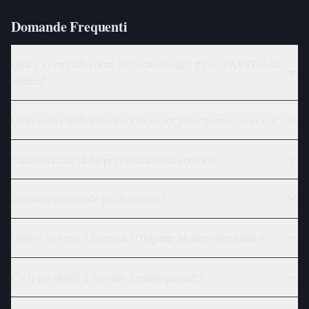
Domande Frequenti
Qual è lo stipendio di un Dirigente Medico presso l'ASST Nord
Milano?
Quali sono i titoli di studio richiesti per partecipare al concorso?
Esiste un limite di età per partecipare al concorso?
In cosa consistono le prove d'esame?
Dove si svolgerà il lavoro del Dirigente Medico selezionato?
C'è la possibilità di lavorare a tempo parziale?