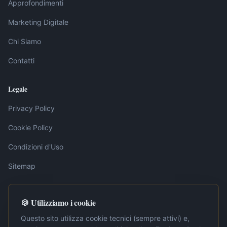
Approfondimenti
Marketing Digitale
Chi Siamo
Contatti
Legale
Privacy Policy
Cookie Policy
Condizioni d'Uso
Sitemap
🍪 Utilizziamo i cookie
Nota editoriale:
I contenuti pubblicati su LavoroInternet.org sono
elaborati dalla redazione sulla base di fonti ufficiali, tra cui la
Questo sito utilizza cookie tecnici (sempre attivi) e,
Gazzetta Ufficiale della Repubblica Italiana. Ogni articolo è