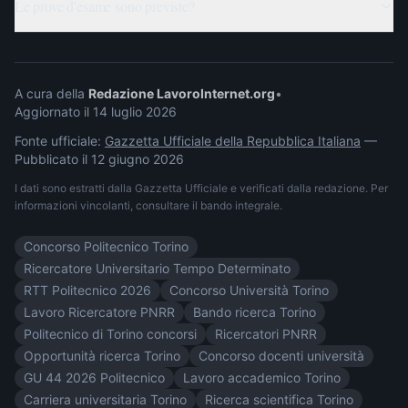
Le prove d'esame sono previste?
A cura della
Redazione LavoroInternet.org
•
Aggiornato il
14 luglio 2026
Fonte ufficiale:
Gazzetta Ufficiale della Repubblica Italiana
—
Pubblicato il
12 giugno 2026
I dati sono estratti dalla Gazzetta Ufficiale e verificati dalla redazione. Per
informazioni vincolanti, consultare il bando integrale.
Concorso Politecnico Torino
Ricercatore Universitario Tempo Determinato
RTT Politecnico 2026
Concorso Università Torino
Lavoro Ricercatore PNRR
Bando ricerca Torino
Politecnico di Torino concorsi
Ricercatori PNRR
Opportunità ricerca Torino
Concorso docenti università
GU 44 2026 Politecnico
Lavoro accademico Torino
Carriera universitaria Torino
Ricerca scientifica Torino