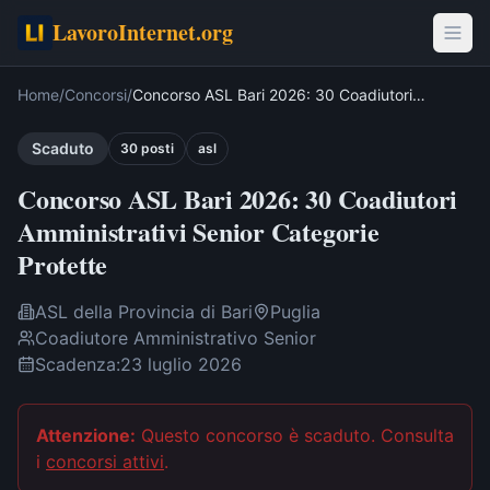
LavoroInternet.org
Home
/
Concorsi
/
Concorso ASL Bari 2026: 30 Coadiutori
Amministrativi Senior Categorie Protette
Scaduto
30
post
i
asl
Concorso ASL Bari 2026: 30 Coadiutori
Amministrativi Senior Categorie
Protette
ASL della Provincia di Bari
Puglia
Coadiutore Amministrativo Senior
Scadenza:
23 luglio 2026
Attenzione:
Questo concorso è scaduto
. Consulta
i
concorsi attivi
.