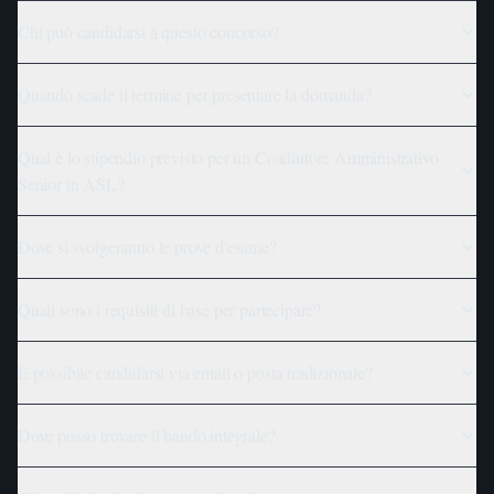
Chi può candidarsi a questo concorso?
Quando scade il termine per presentare la domanda?
Qual è lo stipendio previsto per un Coadiutore Amministrativo
Senior in ASL?
Dove si svolgeranno le prove d'esame?
Quali sono i requisiti di base per partecipare?
È possibile candidarsi via email o posta tradizionale?
Dove posso trovare il bando integrale?