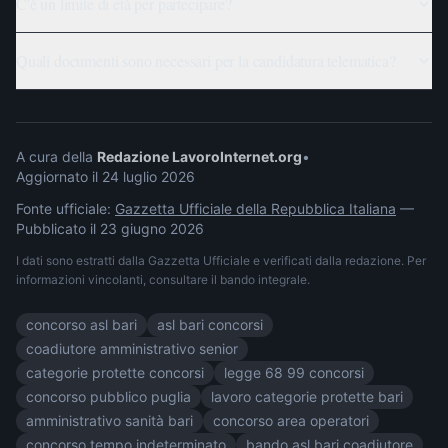
C'è un limite di età per partecipare?
Quali documenti sono necessari per la candidatura telematica?
A cura della
Redazione LavoroInternet.org
•
Aggiornato il
24 luglio 2026
Fonte ufficiale:
Gazzetta Ufficiale della Repubblica Italiana
—
Pubblicato il
23 giugno 2026
I dati sono estratti dalla Gazzetta Ufficiale e verificati dalla redazione. Per
informazioni vincolanti, consultare il bando integrale.
concorso asl bari
asl bari concorsi
coadiutore amministrativo senior
categorie protette concorsi
legge 68 99 concorsi
concorso pubblico puglia
lavoro categorie protette bari
amministrativo sanità bari
concorso area operatori
concorso tempo indeterminato
bando asl bari coadiutore