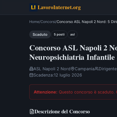
LavoroInternet.org
Home
/
Concorsi
/
Concorso ASL Napoli 2 Nord: 5 Dirig
Scaduto
5
post
i
asl
Concorso ASL Napoli 2 Nor
Neuropsichiatria Infantile
ASL Napoli 2 Nord
Campania
Dirigente
Scadenza:
12 luglio 2026
Attenzione:
Questo concorso è scaduto
.
Descrizione del Concorso