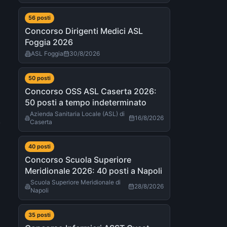
56
post
i
Concorso Dirigenti Medici ASL
Foggia 2026
ASL Foggia
30/8/2026
50
post
i
Concorso OSS ASL Caserta 2026:
50 posti a tempo indeterminato
Azienda Sanitaria Locale (ASL) di
16/8/2026
,
Caserta
40
post
i
Concorso Scuola Superiore
Meridionale 2026: 40 posti a Napoli
Scuola Superiore Meridionale di
28/8/2026
Napoli
35
post
i