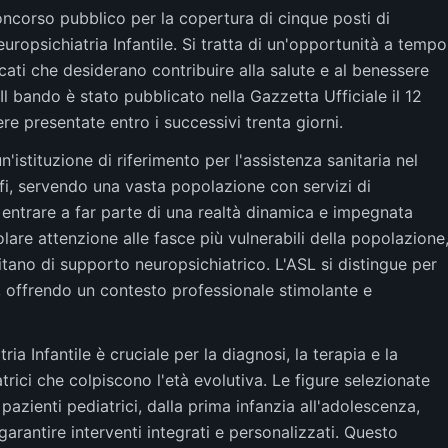
ncorso pubblico per la copertura di cinque posti di
ropsichiatria Infantile. Si tratta di un'opportunità a tempo
icati che desiderano contribuire alla salute e al benessere
Il bando è stato pubblicato nella Gazzetta Ufficiale il 12
e presentate entro i successivi trenta giorni.
'istituzione di riferimento per l'assistenza sanitaria nel
ofi, servendo una vasta popolazione con servizi di
 entrare a far parte di una realtà dinamica e impegnata
olare attenzione alle fasce più vulnerabili della popolazione
tano di supporto neuropsichiatrico. L'ASL si distingue per
eri, offrendo un contesto professionale stimolante e
ia Infantile è cruciale per la diagnosi, la terapia e la
iatrici che colpiscono l'età evolutiva. Le figure selezionate
pazienti pediatrici, dalla prima infanzia all'adolescenza,
arantire interventi integrati e personalizzati. Questo