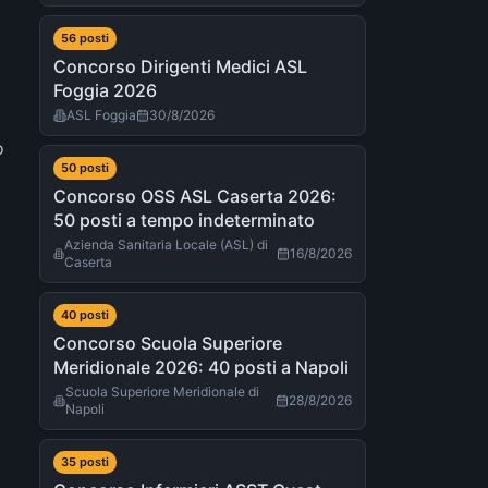
56
post
i
Concorso Dirigenti Medici ASL
Foggia 2026
ASL Foggia
30/8/2026
o
50
post
i
Concorso OSS ASL Caserta 2026:
50 posti a tempo indeterminato
Azienda Sanitaria Locale (ASL) di
16/8/2026
Caserta
40
post
i
Concorso Scuola Superiore
Meridionale 2026: 40 posti a Napoli
Scuola Superiore Meridionale di
28/8/2026
Napoli
i
35
post
i