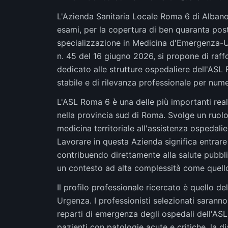
L'Azienda Sanitaria Locale Roma 6 di Albano 
esami, per la copertura di ben quaranta pos
specializzazione in Medicina d'Emergenza-Ur
n. 45 del 16 giugno 2026, si propone di raff
dedicato alle strutture ospedaliere dell'AS
stabile e di rilevanza professionale per nume
L'ASL Roma 6 è una delle più importanti real
nella provincia sud di Roma. Svolge un ruolo c
medicina territoriale all'assistenza ospedalie
Lavorare in questa Azienda significa entrare
contribuendo direttamente alla salute pubbli
un contesto ad alta complessità come quell
Il profilo professionale ricercato è quello 
Urgenza. I professionisti selezionati sarann
reparti di emergenza degli ospedali dell'ASL
pazienti con patologie acute e critiche, la di