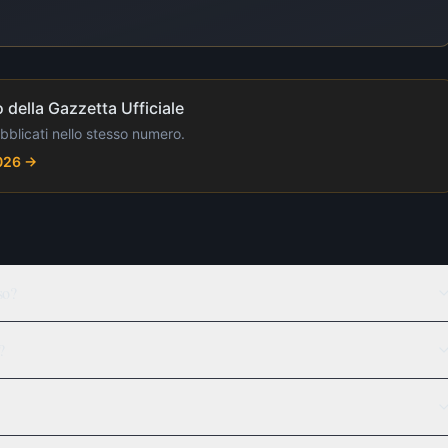
 della Gazzetta Ufficiale
ubblicati nello stesso numero.
2026
→
so?
?