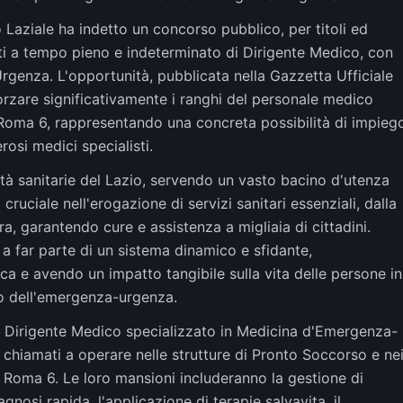
Laziale ha indetto un concorso pubblico, per titoli ed
ti a tempo pieno e indeterminato di Dirigente Medico, con
genza. L'opportunità, pubblicata nella Gazzetta Ufficiale
orzare significativamente i ranghi del personale medico
L Roma 6, rappresentando una concreta possibilità di impieg
rosi medici specialisti.
tà sanitarie del Lazio, servendo un vasto bacino d'utenza
ruciale nell'erogazione di servizi sanitari essenziali, dalla
ra, garantendo cure e assistenza a migliaia di cittadini.
 a far parte di un sistema dinamico e sfidante,
ca e avendo un impatto tangibile sulla vita delle persone in
o dell'emergenza-urgenza.
del Dirigente Medico specializzato in Medicina d'Emergenza-
o chiamati a operare nelle strutture di Pronto Soccorso e ne
 Roma 6. Le loro mansioni includeranno la gestione di
agnosi rapida, l'applicazione di terapie salvavita, il