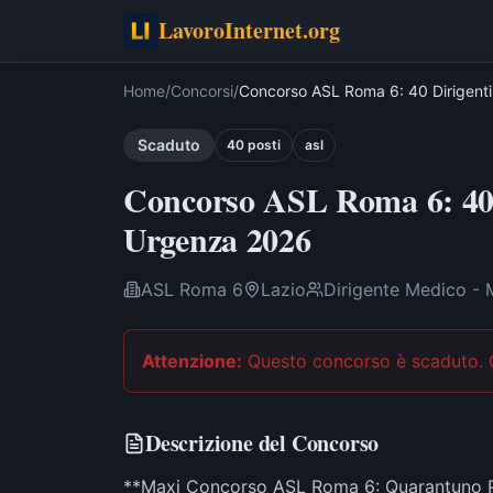
LavoroInternet.org
Home
/
Concorsi
/
Concorso ASL Roma 6: 40 Dirigen
Scaduto
40
post
i
asl
Concorso ASL Roma 6: 40 
Urgenza 2026
ASL Roma 6
Lazio
Dirigente Medico -
Attenzione:
Questo concorso è scaduto
.
Descrizione del Concorso
**Maxi Concorso ASL Roma 6: Quarantuno Po