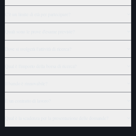
C'è un limite di età per partecipare?
Quali sono le prove d'esame previste?
Dove si svolgerà l'attività di ricerca?
Qual è l'importo della borsa di ricerca?
Il bando è rinnovabile?
È un contratto di lavoro?
Qual è la scadenza per la presentazione delle domande?