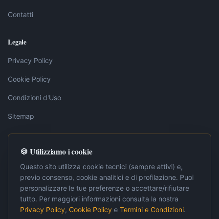
Contatti
Legale
Privacy Policy
Cookie Policy
Condizioni d'Uso
Sitemap
🍪 Utilizziamo i cookie
Nota editoriale:
I contenuti pubblicati su LavoroInternet.org sono
elaborati dalla redazione sulla base di fonti ufficiali, tra cui la
Questo sito utilizza cookie tecnici (sempre attivi) e,
Gazzetta Ufficiale della Repubblica Italiana. Ogni articolo è
previo consenso, cookie analitici e di profilazione. Puoi
verificato e aggiornato periodicamente per garantire accuratezza e
personalizzare le tue preferenze o accettare/rifiutare
pertinenza. Per approfondimenti normativi o situazioni specifiche, si
raccomanda la consultazione di un professionista abilitato.
tutto. Per maggiori informazioni consulta la nostra
Privacy Policy
,
Cookie Policy
e
Termini e Condizioni
.