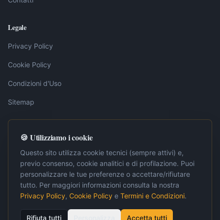
Legale
Privacy Policy
Cookie Policy
Condizioni d'Uso
Sitemap
🍪 Utilizziamo i cookie
Nota editoriale:
I contenuti pubblicati su LavoroInternet.org sono
elaborati dalla redazione sulla base di fonti ufficiali, tra cui la
Questo sito utilizza cookie tecnici (sempre attivi) e,
Gazzetta Ufficiale della Repubblica Italiana. Ogni articolo è
previo consenso, cookie analitici e di profilazione. Puoi
verificato e aggiornato periodicamente per garantire accuratezza e
personalizzare le tue preferenze o accettare/rifiutare
pertinenza. Per approfondimenti normativi o situazioni specifiche, si
raccomanda la consultazione di un professionista abilitato.
tutto. Per maggiori informazioni consulta la nostra
Privacy Policy
,
Cookie Policy
e
Termini e Condizioni
.
Rifiuta tutti
Personalizza
Accetta tutti