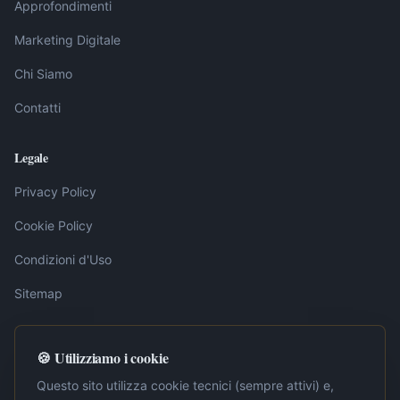
Approfondimenti
Marketing Digitale
Chi Siamo
Contatti
Legale
Privacy Policy
Cookie Policy
Condizioni d'Uso
Sitemap
🍪 Utilizziamo i cookie
Nota editoriale:
I contenuti pubblicati su LavoroInternet.org sono
elaborati dalla redazione sulla base di fonti ufficiali, tra cui la
Questo sito utilizza cookie tecnici (sempre attivi) e,
Gazzetta Ufficiale della Repubblica Italiana. Ogni articolo è