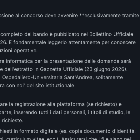
sione al concorso deve avvenire **esclusivamente tramite
o completo del bando è pubblicato nel Bollettino Ufficiale
026. È fondamentale leggerlo attentamente per conoscere
truzioni operative.
ra informatica per la presentazione delle domande sarà
ne dell'estratto in Gazzetta Ufficiale (23 giugno 2026).
 Ospedaliero-Universitaria Sant'Andrea, solitamente
a con noi' del sito istituzionale
re la registrazione alla piattaforma (se richiesto) e
e, inserendo tutti i dati personali, i titoli di studio, le
 richieste.
chiesti in formato digitale (es. copia documento d'identità,
ni, curriculum vitae, ecc.). Assicurarsi che i file siano nei