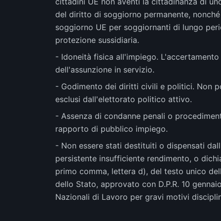
cittadini UE non aventi la cittadinanza di un
del diritto di soggiorno permanente, nonché i
soggiorno UE per soggiornanti di lungo period
protezione sussidiaria.
- Idoneità fisica all'impiego. L'accertamento 
dell'assunzione in servizio.
- Godimento dei diritti civili e politici. No
esclusi dall'elettorato politico attivo.
- Assenza di condanne penali o procedimenti
rapporto di pubblico impiego.
- Non essere stati destituiti o dispensati d
persistente insufficiente rendimento, o dichia
primo comma, lettera d), del testo unico dell
dello Stato, approvato con D.P.R. 10 gennaio 1
Nazionali di Lavoro per gravi motivi disciplin