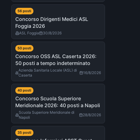
56
post
i
Concorso Dirigenti Medici ASL
Foggia 2026
ASL Foggia
30/8/2026
50
post
i
a
Concorso OSS ASL Caserta 2026:
50 posti a tempo indeterminato
Azienda Sanitaria Locale (ASL) di
16/8/2026
Caserta
40
post
i
Concorso Scuola Superiore
Meridionale 2026: 40 posti a Napoli
Scuola Superiore Meridionale di
28/8/2026
Napoli
à
35
post
i