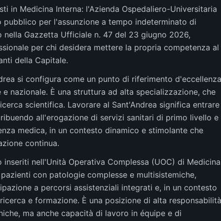
sti in Medicina Interna: l'Azienda Ospedaliero-Universitaria
 pubblico per l'assunzione a tempo indeterminato di
o nella Gazzetta Ufficiale n. 47 del 23 giugno 2026,
sionale per chi desidera mettere la propria competenza al
anti della Capitale.
drea si configura come un punto di riferimento d'eccellenz
e e nazionale. È una struttura ad alta specializzazione, che
 ricerca scientifica. Lavorare al Sant'Andrea significa entrare
ribuendo all'erogazione di servizi sanitari di primo livello e
nza medica, in un contesto dinamico e stimolante che
mazione continua.
no inseriti nell'Unità Operativa Complessa (UOC) di Medicina
i pazienti con patologie complesse e multisistemiche,
cipazione a percorsi assistenziali integrati e, in un contesto
i ricerca e formazione. È una posizione di alta responsabilit
niche, ma anche capacità di lavoro in équipe e di