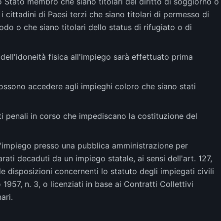
o Stato membro che siano titolari del diritto di soggiorno o
 cittadini di Paesi terzi che siano titolari di permesso di
o o che siano titolari dello status di rifugiato o di
dell'idoneità fisica all'impiego sarà effettuato prima
n possono accedere agli impieghi coloro che siano stati
 penali in corso che impediscano la costituzione del
all'impiego presso una pubblica amministrazione per
rati decaduti da un impiego statale, ai sensi dell'art. 127,
e disposizioni concernenti lo statuto degli impiegati civili
957, n. 3, o licenziati in base ai Contratti Collettivi
ari.