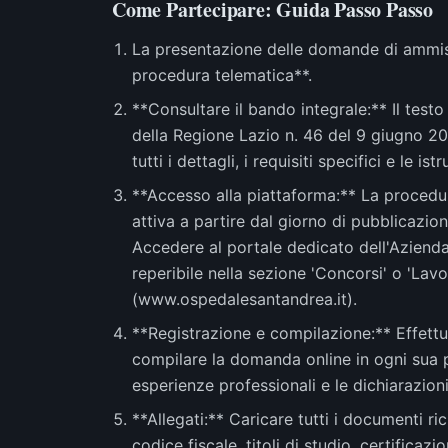
Come Partecipare: Guida Passo Passo
La presentazione delle domande di ammis
procedura telematica**.
**Consultare il bando integrale:** Il test
della Regione Lazio n. 46 del 9 giugno 2
tutti i dettagli, i requisiti specifici e le is
**Accesso alla piattaforma:** La procedu
attiva a partire dal giorno di pubblicazio
Accedere al portale dedicato dell'Azienda
reperibile nella sezione 'Concorsi' o 'Lavor
(www.ospedalesantandrea.it).
**Registrazione e compilazione:** Effettua
compilare la domanda online in ogni sua part
esperienze professionali e le dichiarazioni
**Allegati:** Caricare tutti i documenti ri
codice fiscale, titoli di studio, certificazio