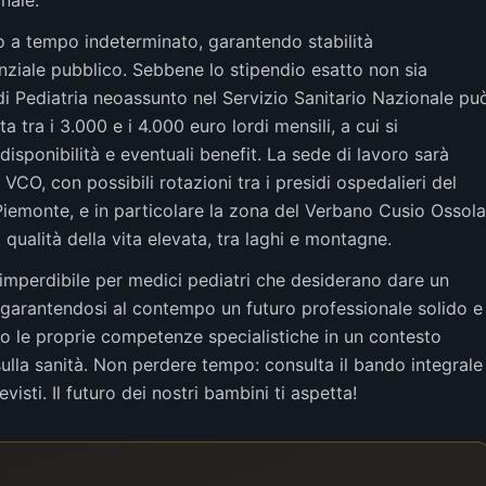
nale.
to a tempo indeterminato, garantendo stabilità
ziale pubblico. Sebbene lo stipendio esatto non sia
di Pediatria neoassunto nel Servizio Sanitario Nazionale pu
a tra i 3.000 e i 4.000 euro lordi mensili, a cui si
isponibilità e eventuali benefit. La sede di lavoro sarà
VCO, con possibili rotazioni tra i presidi ospedalieri del
 Piemonte, e in particolare la zona del Verbano Cusio Ossola
qualità della vita elevata, tra laghi e montagne.
mperdibile per medici pediatri che desiderano dare un
a, garantendosi al contempo un futuro professionale solido e
tto le proprie competenze specialistiche in un contesto
ulla sanità. Non perdere tempo: consulta il bando integrale
isti. Il futuro dei nostri bambini ti aspetta!