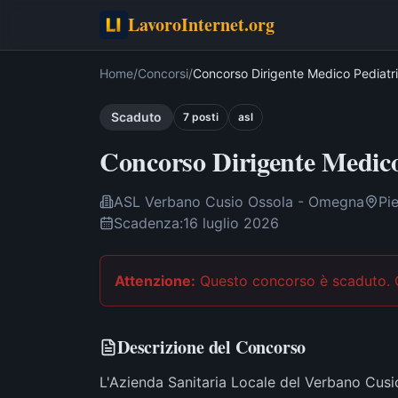
LavoroInternet.org
Home
/
Concorsi
/
Concorso Dirigente Medico Pediat
Scaduto
7
post
i
asl
Concorso Dirigente Medic
ASL Verbano Cusio Ossola - Omegna
Pi
Scadenza:
16 luglio 2026
Attenzione:
Questo concorso è scaduto
.
Descrizione del Concorso
L'Azienda Sanitaria Locale del Verbano Cus