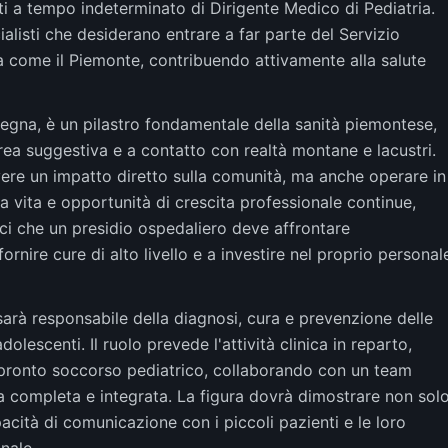
sti a tempo indeterminato di Dirigente Medico di Pediatria.
alisti che desiderano entrare a far parte del Servizio
a come il Piemonte, contribuendo attivamente alla salute
gna, è un pilastro fondamentale della sanità piemontese,
area suggestiva e a contatto con realtà montane e lacustri.
vere un impatto diretto sulla comunità, ma anche operare in
a vita e opportunità di crescita professionale continue,
nici che un presidio ospedaliero deve affrontare
nire cure di alto livello e a investire nel proprio personal
sarà responsabile della diagnosi, cura e prevenzione delle
lescenti. Il ruolo prevede l'attività clinica in reparto,
 pronto soccorso pediatrico, collaborando con un team
za completa e integrata. La figura dovrà dimostrare non sol
tà di comunicazione con i piccoli pazienti e le loro