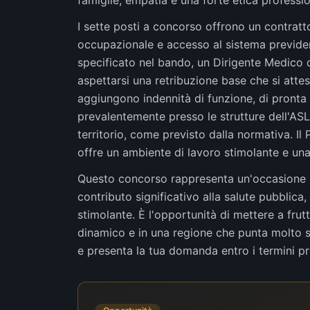
famiglie, empatia e una forte etica professio
I sette posti a concorso offrono un contrat
occupazionale e accesso al sistema previden
specificato nel bando, un Dirigente Medico 
aspettarsi una retribuzione base che si attest
aggiungono indennità di funzione, di pronta d
prevalentemente presso le strutture dell'ASL 
territorio, come previsto dalla normativa. Il
offre un ambiente di lavoro stimolante e una 
Questo concorso rappresenta un'occasione i
contributo significativo alla salute pubblic
stimolante. È l'opportunità di mettere a fru
dinamico e in una regione che punta molto s
e presenta la tua domanda entro i termini prev