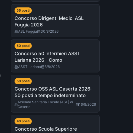
56
post
i
Concorso Dirigenti Medici ASL
Foggia 2026
ASL Foggia
30/8/2026
50
post
i
Concorso 50 Infermieri ASST
Lariana 2026 - Como
ASST Lariana
6/8/2026
e
50
post
i
Concorso OSS ASL Caserta 2026:
50 posti a tempo indeterminato
Azienda Sanitaria Locale (ASL) di
16/8/2026
Caserta
o
40
post
i
Concorso Scuola Superiore