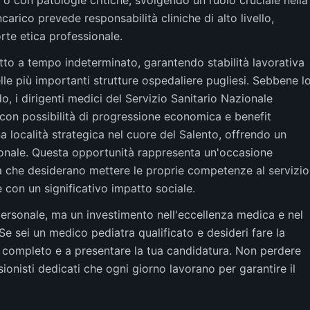
o con patologie critiche, svolgendo un ruolo cruciale nella
ncarico prevede responsabilità cliniche di alto livello,
te etica professionale.
tto a tempo indeterminato, garantendo stabilità lavorativa
elle più importanti strutture ospedaliere pugliesi. Sebbene l
o, i dirigenti medici del Servizio Sanitario Nazionale
con possibilità di progressione economica e benefit
na località strategica nel cuore del Salento, offrendo un
sionale. Questa opportunità rappresenta un'occasione
ria che desiderano mettere le proprie competenze al servizio
 con un significativo impatto sociale.
ersonale, ma un investimento nell'eccellenza medica e nel
Se sei un medico pediatra qualificato e desideri fare la
do completo e a presentare la tua candidatura. Non perdere
sionisti dedicati che ogni giorno lavorano per garantire il