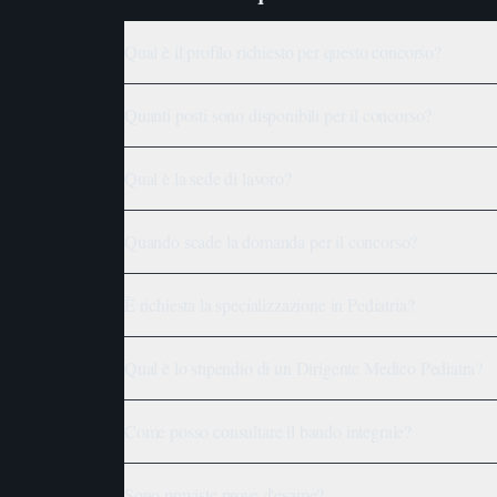
Qual è il profilo richiesto per questo concorso?
Quanti posti sono disponibili per il concorso?
Qual è la sede di lavoro?
Quando scade la domanda per il concorso?
È richiesta la specializzazione in Pediatria?
Qual è lo stipendio di un Dirigente Medico Pediatra?
Come posso consultare il bando integrale?
Sono previste prove d'esame?