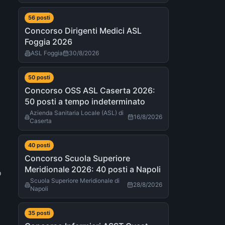
56
post
i
Concorso Dirigenti Medici ASL
Foggia 2026
ASL Foggia
30/8/2026
50
post
i
Concorso OSS ASL Caserta 2026:
50 posti a tempo indeterminato
Azienda Sanitaria Locale (ASL) di
16/8/2026
Caserta
40
post
i
Concorso Scuola Superiore
Meridionale 2026: 40 posti a Napoli
o
Scuola Superiore Meridionale di
28/8/2026
Napoli
35
post
i