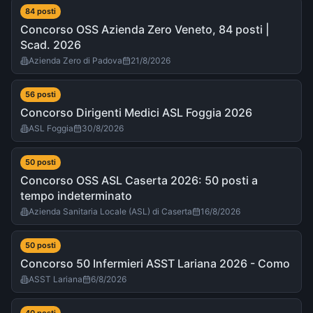
84
post
i
Concorso OSS Azienda Zero Veneto, 84 posti |
Scad. 2026
Azienda Zero di Padova
21/8/2026
56
post
i
Concorso Dirigenti Medici ASL Foggia 2026
ASL Foggia
30/8/2026
50
post
i
Concorso OSS ASL Caserta 2026: 50 posti a
tempo indeterminato
Azienda Sanitaria Locale (ASL) di Caserta
16/8/2026
50
post
i
Concorso 50 Infermieri ASST Lariana 2026 - Como
ASST Lariana
6/8/2026