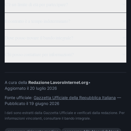
C'è un limite di età per partecipare?
Il contratto è a tempo indeterminato?
Dove posso trovare il bando integrale?
Chi posso contattare per informazioni?
A cura della
Redazione LavoroInternet.org
•
Aggiornato il
20 luglio 2026
Fonte ufficiale:
Gazzetta Ufficiale della Repubblica Italiana
—
Pubblicato il
19 giugno 2026
I dati sono estratti dalla Gazzetta Ufficiale e verificati dalla redazione. Per
informazioni vincolanti, consultare il bando integrale.