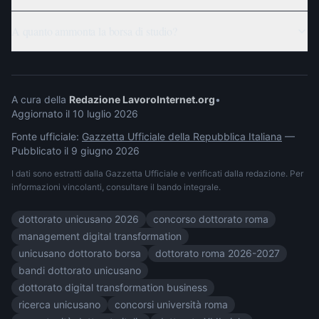
A quanto ammonta la borsa di studio?
A cura della
Redazione LavoroInternet.org
•
Aggiornato il
10 luglio 2026
Fonte ufficiale:
Gazzetta Ufficiale della Repubblica Italiana
—
Pubblicato il
9 giugno 2026
I dati sono estratti dalla Gazzetta Ufficiale e verificati dalla redazione. Per
informazioni vincolanti, consultare il bando integrale.
dottorato unicusano 2026
concorso dottorato roma
management digital transformation
unicusano dottorato borsa
dottorato roma 2026-2027
bandi dottorato unicusano
dottorato digital transformation business
ricerca unicusano
concorsi università roma