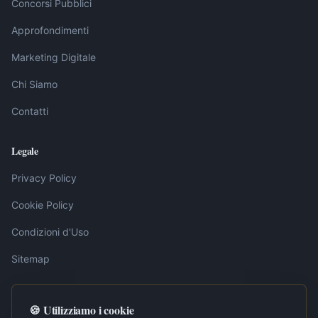
Concorsi Pubblici
Approfondimenti
Marketing Digitale
Chi Siamo
Contatti
Legale
Privacy Policy
Cookie Policy
Condizioni d'Uso
Sitemap
🍪 Utilizziamo i cookie
Nota editoriale:
I contenuti pubblicati su LavoroInternet.org sono