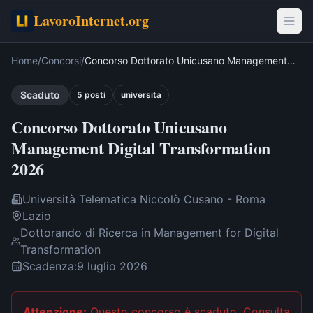
LavoroInternet.org
Home
/
Concorsi
/
Concorso Dottorato Unicusano Management
Digital Transformation 2026
Scaduto
5
post
i
universita
Concorso Dottorato Unicusano
Management Digital Transformation
2026
Università Telematica Niccolò Cusano - Roma
Lazio
Dottorando di Ricerca in Management for Digital
Transformation
Scadenza:
9 luglio 2026
Attenzione:
Questo concorso è scaduto
. Consulta