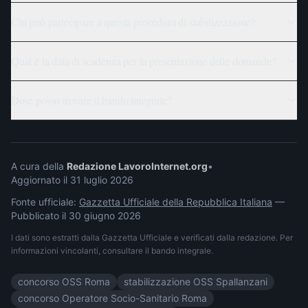
Chi può partecipare a questa procedura di stabilizzazione?
Qual è la data di scadenza per la presentazione delle domande?
Dove posso trovare il bando integrale?
A cura della
Redazione LavoroInternet.org
•
Aggiornato il
31 luglio 2026
Fonte ufficiale:
Gazzetta Ufficiale della Repubblica Italiana
—
Pubblicato il
30 giugno 2026
I dati sono estratti dalla Gazzetta Ufficiale e verificati dalla redazione. Per
informazioni vincolanti, consultare il bando integrale.
concorso OSS Roma
stabilizzazione OSS Spallanzani
concorso Operatore Socio-Sanitario Roma