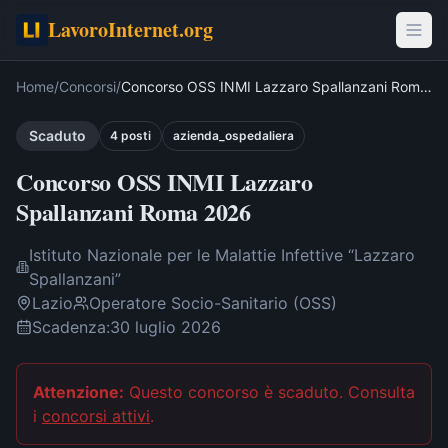
LavoroInternet.org
Home
/
Concorsi
/
Concorso OSS INMI Lazzaro Spallanzani Roma
2026
Scaduto
4
post
i
azienda_ospedaliera
Concorso OSS INMI Lazzaro
Spallanzani Roma 2026
Istituto Nazionale per le Malattie Infettive “Lazzaro
Spallanzani”
Lazio
Operatore Socio-Sanitario (OSS)
Scadenza:
30 luglio 2026
Attenzione:
Questo concorso è scaduto
. Consulta
i
concorsi attivi
.