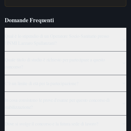
Domande Frequenti
Qual è lo stipendio di un Operatore Socio-Sanitario presso
l'INMI Lazzaro Spallanzani?
Quale titolo di studio è richiesto per partecipare a questo
concorso?
C'è un limite di età per la partecipazione?
In cosa consistono le prove d'esame per questo concorso di
stabilizzazione?
Dove si svolge il concorso e la futura sede di lavoro?