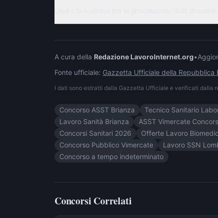
Qual è la scadenza per la presentazione delle domande
A cura della
Redazione LavoroInternet.org
•
Aggior
Fonte ufficiale:
Gazzetta Ufficiale della Repubblica I
I dati sono estratti dalla Gazzetta Ufficiale e verificati dalla
Concorso ASST Brianza
Tecnico Sanitario Labo
Lavoro Sanità Brianza
ASST Vimercate Concors
Concorsi Sanitari 2026
Offerte Lavoro Biomedi
Concorso Pubblico Vimercate
Lavoro SSN Lom
Concorso a tempo indeterminato
Concorsi Correlati