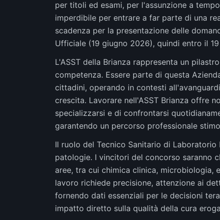
per titoli ed esami, per l'assunzione a temp
imperdibile per entrare a far parte di una re
scadenza per la presentazione delle domande
Ufficiale (19 giugno 2026), quindi entro il 19
L'ASST della Brianza rappresenta un pilastro
competenza. Essere parte di questa Azienda s
cittadini, operando in contesti all'avanguard
crescita. Lavorare nell'ASST Brianza offre non
specializzarsi e di confrontarsi quotidianam
garantendo un percorso professionale stimol
Il ruolo del Tecnico Sanitario di Laboratorio
patologie. I vincitori del concorso saranno c
aree, tra cui chimica clinica, microbiologia
lavoro richiede precisione, attenzione ai de
fornendo dati essenziali per le decisioni ter
impatto diretto sulla qualità della cura eroga