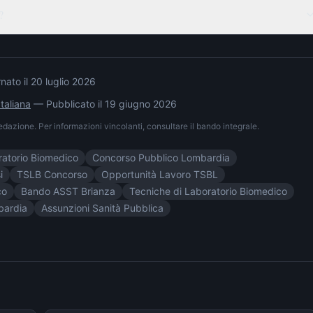
?
nato il
20 luglio 2026
taliana
— Pubblicato il
19 giugno 2026
 redazione. Per informazioni vincolanti, consultare il bando integrale.
ratorio Biomedico
Concorso Pubblico Lombardia
i
TSLB Concorso
Opportunità Lavoro TSBL
co
Bando ASST Brianza
Tecniche di Laboratorio Biomedico
bardia
Assunzioni Sanità Pubblica