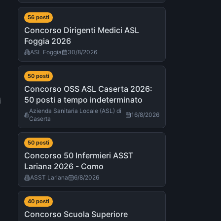
56
post
i
Concorso Dirigenti Medici ASL
Foggia 2026
ASL Foggia
30/8/2026
50
post
i
Concorso OSS ASL Caserta 2026:
50 posti a tempo indeterminato
i
Azienda Sanitaria Locale (ASL) di
16/8/2026
Caserta
50
post
i
Concorso 50 Infermieri ASST
Lariana 2026 - Como
ASST Lariana
6/8/2026
40
post
i
Concorso Scuola Superiore