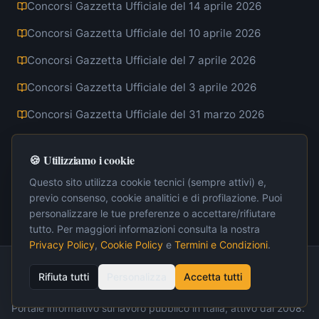
Concorsi Gazzetta Ufficiale del 14 aprile 2026
Concorsi Gazzetta Ufficiale del 10 aprile 2026
Concorsi Gazzetta Ufficiale del 7 aprile 2026
Concorsi Gazzetta Ufficiale del 3 aprile 2026
Concorsi Gazzetta Ufficiale del 31 marzo 2026
Concorsi Gazzetta Ufficiale del 27 marzo 2026
🍪 Utilizziamo i cookie
Concorsi Gazzetta Ufficiale del 24 marzo 2026
Questo sito utilizza cookie tecnici (sempre attivi) e,
Concorsi Gazzetta Ufficiale del 20 marzo 2026
previo consenso, cookie analitici e di profilazione. Puoi
personalizzare le tue preferenze o accettare/rifiutare
Concorsi Gazzetta Ufficiale del 17 marzo 2026
tutto. Per maggiori informazioni consulta la nostra
Privacy Policy
,
Cookie Policy
e
Termini e Condizioni
.
Rifiuta tutti
Personalizza
Accetta tutti
LavoroInternet.org
Portale informativo sul lavoro pubblico in Italia, attivo dal 2008.