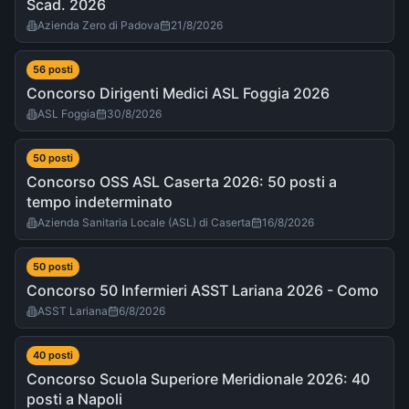
Scad. 2026
Azienda Zero di Padova
21/8/2026
56
post
i
Concorso Dirigenti Medici ASL Foggia 2026
ASL Foggia
30/8/2026
50
post
i
Concorso OSS ASL Caserta 2026: 50 posti a
tempo indeterminato
Azienda Sanitaria Locale (ASL) di Caserta
16/8/2026
50
post
i
Concorso 50 Infermieri ASST Lariana 2026 - Como
ASST Lariana
6/8/2026
40
post
i
Concorso Scuola Superiore Meridionale 2026: 40
posti a Napoli