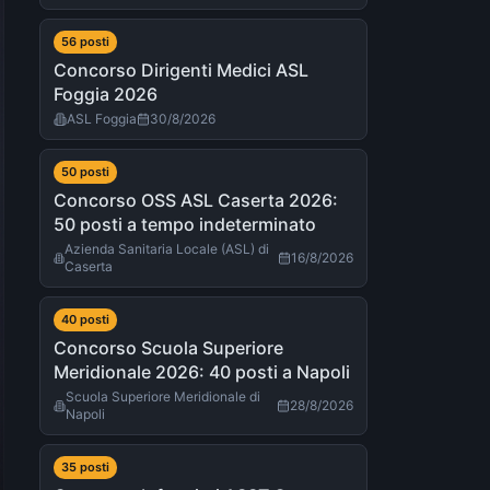
56
post
i
Concorso Dirigenti Medici ASL
Foggia 2026
ASL Foggia
30/8/2026
50
post
i
Concorso OSS ASL Caserta 2026:
50 posti a tempo indeterminato
Azienda Sanitaria Locale (ASL) di
16/8/2026
Caserta
40
post
i
Concorso Scuola Superiore
Meridionale 2026: 40 posti a Napoli
Scuola Superiore Meridionale di
28/8/2026
Napoli
35
post
i