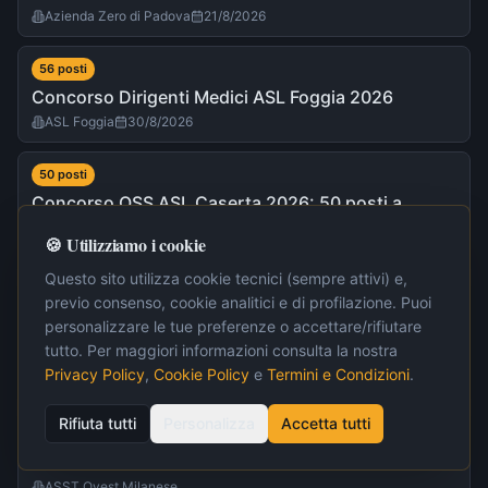
Azienda Zero di Padova
21/8/2026
56
post
i
Concorso Dirigenti Medici ASL Foggia 2026
ASL Foggia
30/8/2026
50
post
i
Concorso OSS ASL Caserta 2026: 50 posti a
tempo indeterminato
🍪 Utilizziamo i cookie
Azienda Sanitaria Locale (ASL) di Caserta
16/8/2026
Questo sito utilizza cookie tecnici (sempre attivi) e,
previo consenso, cookie analitici e di profilazione. Puoi
40
post
i
personalizzare le tue preferenze o accettare/rifiutare
Concorso Scuola Superiore Meridionale 2026: 40
tutto. Per maggiori informazioni consulta la nostra
posti a Napoli
Privacy Policy
,
Cookie Policy
e
Termini e Condizioni
.
Scuola Superiore Meridionale di Napoli
28/8/2026
Rifiuta tutti
Personalizza
Accetta tutti
35
post
i
Concorso Infermieri ASST Ovest Milanese 2026
ASST Ovest Milanese