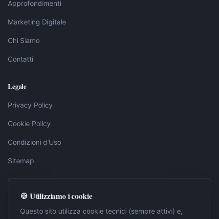
Approfondimenti
Marketing Digitale
Chi Siamo
Contatti
Legale
Privacy Policy
Cookie Policy
Condizioni d'Uso
Sitemap
🍪 Utilizziamo i cookie
Nota editoriale:
I contenuti pubblicati su LavoroInternet.org sono
elaborati dalla redazione sulla base di fonti ufficiali, tra cui la
Questo sito utilizza cookie tecnici (sempre attivi) e,
Gazzetta Ufficiale della Repubblica Italiana. Ogni articolo è