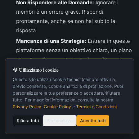
Non Rispondere alle Domande:
Ignorare i
membri è un errore grave. Rispondi
prontamente, anche se non hai subito la
risposta.
Mancanza di una Strategia:
Entrare in queste
piattaforme senza un obiettivo chiaro, un piano
di contenuti e una strategia di vendita porta a
risultati nulli.
🍪 Utilizziamo i cookie
Eccessiva Promozione Personale:
La
Questo sito utilizza cookie tecnici (sempre attivi) e,
previo consenso, cookie analitici e di profilazione. Puoi
community non è solo un megafono per te.
personalizzare le tue preferenze o accettare/rifiutare
Coinvolgi gli altri.
tutto. Per maggiori informazioni consulta la nostra
Privacy Policy
,
Cookie Policy
e
Termini e Condizioni
.
Ignorare i Feedback:
I feedback dei membri
sono d'oro. Ascolta, impara e adatta la tua
Rifiuta tutti
Personalizza
Accetta tutti
strategia.